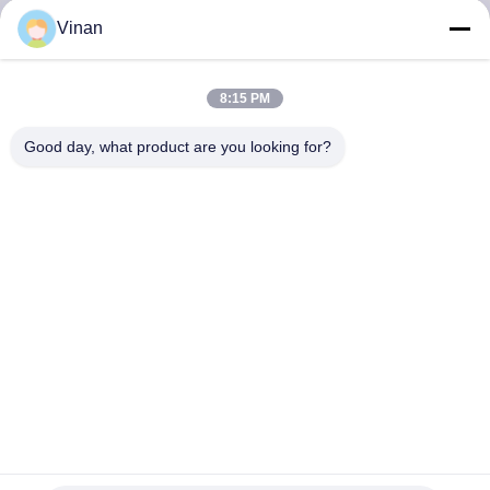
নিয়ন্ত্রণ
Vinan
খবর
8:15 PM
Good day, what product are you looking for?
মামলা
উদ্ধৃতির
জন্য
আবেদন
SHOPPING
ONLINE
600mAh 5.8GHz 48CH বৈচিত্র্য FPV ড্রোন গগলস 480*272 টিএফটি
ডিসপ্লে সহ