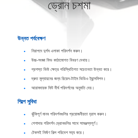
ড্রোন চশমা
নিয়ন্ত্রণ
খবর
উন্নত পর্যবেক্ষণ
মামলা
নিরাপদে দুর্গম এলাকা পরিদর্শন করুন।
উচ্চ-সংজ্ঞা ফিড কাঠামোগত বিবরণ দেখায়।
উদ্ধৃতির
প্রশস্ত ভিউ ক্ষেত্র পরিস্থিতিগত সচেতনতা উন্নত করে।
জন্য
দ্রুত মূল্যায়নের জন্য রিয়েল-টাইম ভিডিও ট্রান্সমিশন।
আবেদন
আরামদায়ক ফিট দীর্ঘ পরিদর্শনের অনুমতি দেয়।
শিল্পে সুবিধা
SHOPPING
ঝুঁকিপূর্ণ মানব পরিদর্শনগুলির প্রয়োজনীয়তা হ্রাস করুন।
ONLINE
পেশাদার পরিদর্শন ড্রোনগুলির সাথে সামঞ্জস্যপূর্ণ।
টেকসই নির্মাণ শিল্প পরিবেশ সহ্য করে।