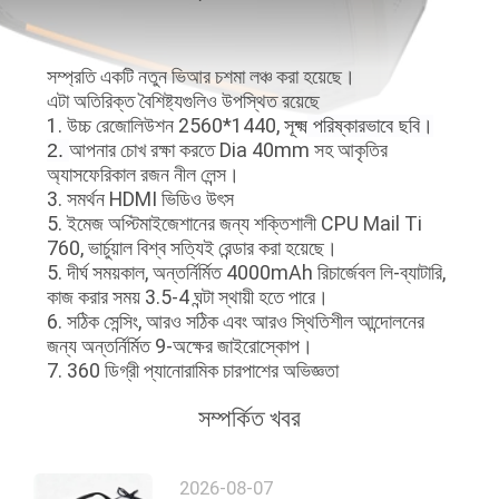
নিয়ন্ত্রণ
সম্প্রতি একটি নতুন ভিআর চশমা লঞ্চ করা হয়েছে।
খবর
এটা অতিরিক্ত বৈশিষ্ট্যগুলিও উপস্থিত রয়েছে
1. উচ্চ রেজোলিউশন 2560*1440,
সূক্ষ্ম
পরিষ্কারভাবে ছবি।
আপনার চোখ রক্ষা করতে Dia 40mm সহ আকৃতির
2.
মামলা
অ্যাসফেরিকাল রজন নীল লেন্স।
3. সমর্থন HDMI ভিডিও উৎস
5. ইমেজ অপ্টিমাইজেশানের জন্য শক্তিশালী CPU Mail Ti
উদ্ধৃতির
760, ভার্চুয়াল বিশ্ব সত্যিই রেন্ডার করা হয়েছে।
5. দীর্ঘ সময়কাল, অন্তর্নির্মিত 4000mAh রিচার্জেবল লি-ব্যাটারি,
জন্য
কাজ করার সময় 3.5-4 ঘন্টা স্থায়ী হতে পারে।
আবেদন
6. সঠিক সেন্সিং, আরও সঠিক এবং আরও স্থিতিশীল আন্দোলনের
জন্য অন্তর্নির্মিত 9-অক্ষের জাইরোস্কোপ।
7. 360 ডিগ্রী প্যানোরামিক চারপাশের অভিজ্ঞতা
SHOPPING
সম্পর্কিত খবর
ONLINE
2026-08-07