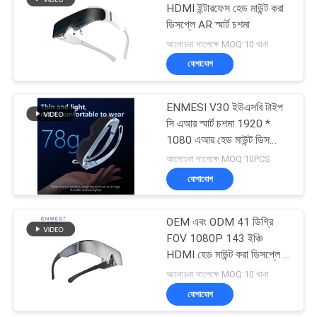
HDMI ইন্টারফেস হেড মাউন্ট করা
ডিসপ্লে AR স্মার্ট চশমা
78
আলোচনা সাপেক্ষে MOQ:10 খানা
যোগাযোগ
FPV ড্রোন গগলস
ENMESI V30 ইউএসবি টাইপ
সি এআর স্মার্ট চশমা 1920 *
1080 এআর হেড মাউন্ট ডিসপ্লে
ডায়োপটার
আলোচনা সাপেক্ষে MOQ:10PCS
যোগাযোগ
17
OEM এবং ODM 41 ডিগ্রি
FPV ভিডিও চশমা
FOV 1080P 143 ইঞ্চি
HDMI হেড মাউন্ট করা ডিসপ্লে 2
স্পীকার সহ
আলোচনা সাপেক্ষে MOQ:10 খানা
যোগাযোগ