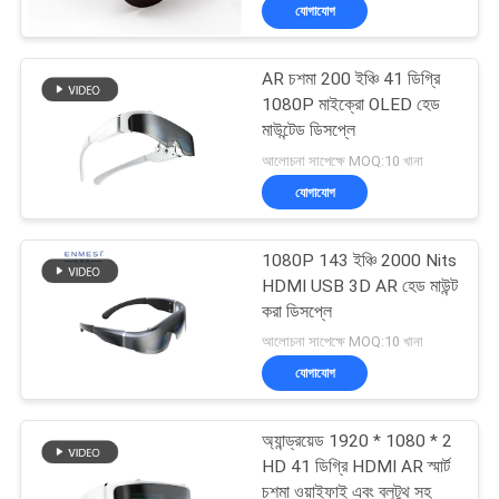
যোগাযোগ
নিয়ন্ত্রণ
AR চশমা 200 ইঞ্চি 41 ডিগ্রি
খবর
37
1080P মাইক্রো OLED হেড
মাউন্টেড ডিসপ্লে
3D স্মার্ট ভিডিও চশমা
মামলা
আলোচনা সাপেক্ষে MOQ:10 খানা
যোগাযোগ
উদ্ধৃতির
1080P 143 ইঞ্চি 2000 Nits
জন্য
HDMI USB 3D AR হেড মাউন্ট
আবেদন
করা ডিসপ্লে
28
আলোচনা সাপেক্ষে MOQ:10 খানা
যোগাযোগ
SHOPPING
ভিআর স্মার্ট চশমা
ONLINE
অ্যান্ড্রয়েড 1920 * 1080 * 2
HD 41 ডিগ্রি HDMI AR স্মার্ট
চশমা ওয়াইফাই এবং ব্লুটুথ সহ