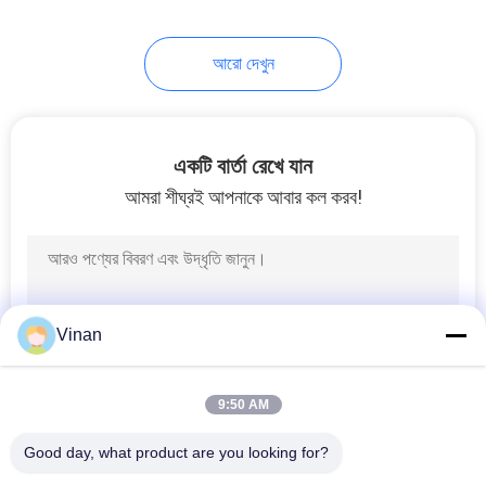
17
আরো দেখুন
দৃষ্টি প্রশিক্ষণ চশমা
একটি বার্তা রেখে যান
আমরা শীঘ্রই আপনাকে আবার কল করব!
54
ব্লুটুথ স্মার্ট চশমা
Vinan
9:50 AM
Good day, what product are you looking for?