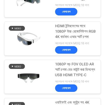
সাইটম্যাপ
আলোচনা সাপেক্ষে MOQ:10 খানা
যোগাযোগ
গোপনীয়তা
101
নীতি
HDMI ইন্টারফেসের সাথে
মাইক্রো ডিসপ্লে মডিউল
1080P উচ্চ রেজোলিউশন RGB
4K বার্ডবাথ এআর স্মার্ট চশমা
আলোচনা সাপেক্ষে MOQ:10 খানা
যোগাযোগ
1080P বড় FOV OLED AR
10
স্মার্ট চশমা হেড মাউন্ট করা ডিসপ্লে
মোবাইল থিয়েটার ভিডিও
USB HDMI TYPE-C
আলোচনা সাপেক্ষে MOQ:10 খানা
চশমা
যোগাযোগ
ওয়াইফাই এবং ব্লুটুথ সহ 4K