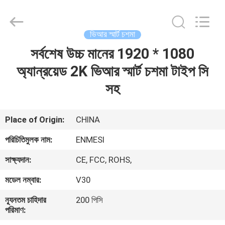
Anpo
Intelligence
Technology
Co.,
Ltd..
ভিআর স্মার্ট চশমা
All
Rights
সর্বশেষ উচ্চ মানের 1920 * 1080
বাড়ি
Reserved.
অ্যান্রয়েড 2K ভিআর স্মার্ট চশমা টাইপ সি
পণ্য
সহ
আমাদের
Place of Origin:
CHINA
সম্পর্কে
পরিচিতিমুলক নাম:
ENMESI
সাক্ষ্যদান:
CE, FCC, ROHS,
কারখানা
মডেল নম্বার:
V30
ভ্রমণ
ন্যূনতম চাহিদার
200 পিসি
পরিমাণ:
মান