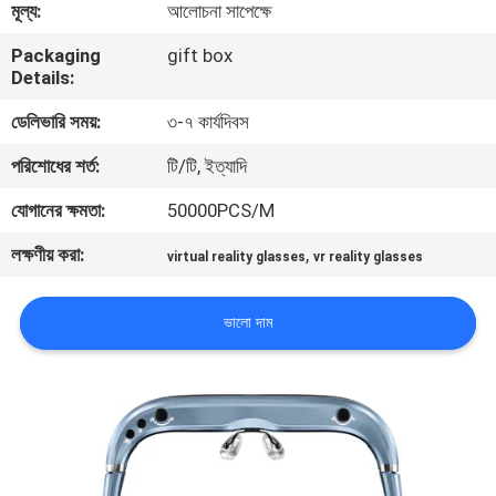
মূল্য:
আলোচনা সাপেক্ষে
নিয়ন্ত্রণ
Packaging
gift box
Details:
খবর
ডেলিভারি সময়:
৩-৭ কার্যদিবস
মামলা
পরিশোধের শর্ত:
টি/টি, ইত্যাদি
যোগানের ক্ষমতা:
50000PCS/M
উদ্ধৃতির
লক্ষণীয় করা:
,
virtual reality glasses
vr reality glasses
জন্য
আবেদন
ভালো দাম
SHOPPING
ONLINE