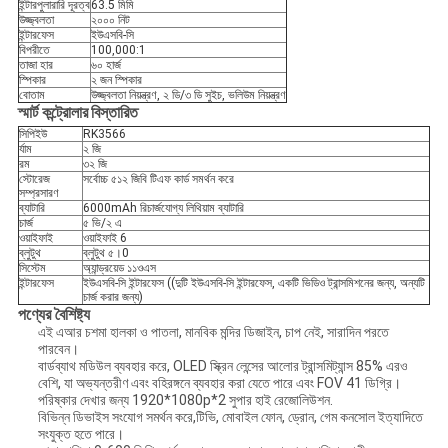
ইন্টারপুলারারি দূরত্ব
63.5 মিমি
উজ্জ্বলতা
২০০০ নিট
ইন্টারফেস
ইউএসবি-সি
বিপরীতে
100,000:1
তাজা হার
৬০ হার্জ
স্পিকার
২ জন স্পিকার
বোতাম
উজ্জ্বলতা নিয়ন্ত্রণ, ২ ডি/৩ ডি সুইচ, ভলিউম নিয়ন্ত্রণ
স্মার্ট কন্ট্রোলার
বিস্তারিত
সিপিইউ
RK3566
র্যাম
২ জি
রম
৩২ জি
স্টোরেজ
সর্বোচ্চ ৫১২ জিবি টিএফ কার্ড সমর্থন করে
সম্প্রসারণ
ব্যাটারি
6000mAh রিচার্জযোগ্য লিথিয়াম ব্যাটারি
চার্জ
৫ ভি/২ এ
ওয়াইফাই
ওয়াইফাই 6
ব্লুটুথ
ব্লুটুথ ৫।0
সিস্টেম
অ্যান্ড্রয়েড ১১ওএস
ইন্টারফেস
ইউএসবি-সি ইন্টারফেস ((দুটি ইউএসবি-সি ইন্টারফেস, একটি ভিডিও ট্রান্সমিশনের জন্য, অন্যটি
চার্জ করার জন্য)
পণ্যের বৈশিষ্ট্য
এই এআর চশমা হালকা ও পাতলা, মানবিক মন্দির ডিজাইন, চাপ নেই, সারাদিন পরতে
পারবেন।
বার্ডব্যাথ মডিউল ব্যবহার করে, OLED স্ক্রিন লেন্সের আলোর ট্রান্সমিট্যান্স 85% এরও
বেশি, যা অভ্যন্তরীণ এবং বহিরঙ্গনে ব্যবহার করা যেতে পারে এবং FOV 41 ডিগ্রি।
পরিষ্কার দেখার জন্য 1920*1080p*2 সুপার হাই রেজোলিউশন.
বিভিন্ন ডিভাইস সংযোগ সমর্থন করে,টিভি, মোবাইল ফোন, ড্রোন, গেম কনসোল ইত্যাদিতে
সংযুক্ত হতে পারে।