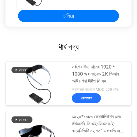
চালিয়ে
শীর্ষ পণ্য
সর্বশেষ উচ্চ মানের 1920 *
1080 অ্যান্রয়েড 2K ভিআর
স্মার্ট চশমা টাইপ সি সহ
আলোচনা সাপেক্ষে MOQ:200 পিসি
যোগাযোগ
১৯২০*১০৮০ রেজোলিউশন এবং
ইউএসবি-সি এইচডিএমআই
কানেক্টিভিটি সহ ৭০° এফওভি এআর