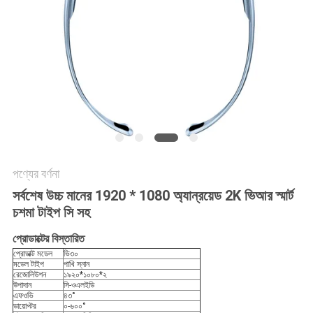
সাইটম্যাপ
গোপনীয়তা
নীতি
পণ্যের বর্ণনা
সর্বশেষ উচ্চ মানের 1920 * 1080 অ্যান্রয়েড 2K ভিআর স্মার্ট
চশমা টাইপ সি সহ
প্রোডাক্টের বিস্তারিত
প্রোডাক্ট মডেল
ভি৩০
মডেল টাইপ
পাখি স্নান
রেজোলিউশন
১৯২০*১০৮০*২
উপাদান
সি-ওএলইডি
এফওভি
৪৩°
ডায়োপ্টর
০-৬০০°