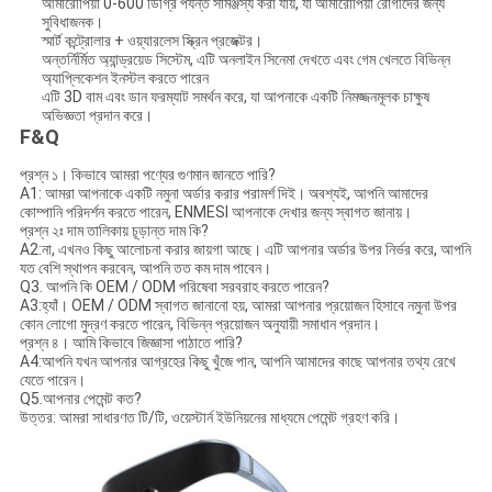
আমারোপিয়া 0-600 ডিগ্রি পর্যন্ত সামঞ্জস্য করা যায়, যা আমারোপিয়া রোগীদের জন্য
সুবিধাজনক।
স্মার্ট কন্ট্রোলার + ওয়্যারলেস স্ক্রিন প্রজেক্টর।
অন্তর্নির্মিত অ্যান্ড্রয়েড সিস্টেম, এটি অনলাইন সিনেমা দেখতে এবং গেম খেলতে বিভিন্ন
অ্যাপ্লিকেশন ইনস্টল করতে পারেন
এটি 3D বাম এবং ডান ফরম্যাট সমর্থন করে, যা আপনাকে একটি নিমজ্জনমূলক চাক্ষুষ
অভিজ্ঞতা প্রদান করে।
F&Q
প্রশ্ন ১। কিভাবে আমরা পণ্যের গুণমান জানতে পারি?
A1: আমরা আপনাকে একটি নমুনা অর্ডার করার পরামর্শ দিই। অবশ্যই, আপনি আমাদের
কোম্পানি পরিদর্শন করতে পারেন, ENMESI আপনাকে দেখার জন্য স্বাগত জানায়।
প্রশ্ন ২ঃ দাম তালিকায় চূড়ান্ত দাম কি?
A2:না, এখনও কিছু আলোচনা করার জায়গা আছে। এটি আপনার অর্ডার উপর নির্ভর করে, আপনি
যত বেশি স্থাপন করবেন, আপনি তত কম দাম পাবেন।
Q3. আপনি কি OEM / ODM পরিষেবা সরবরাহ করতে পারেন?
A3:হ্যাঁ। OEM / ODM স্বাগত জানানো হয়, আমরা আপনার প্রয়োজন হিসাবে নমুনা উপর
কোন লোগো মুদ্রণ করতে পারেন, বিভিন্ন প্রয়োজন অনুযায়ী সমাধান প্রদান।
প্রশ্ন ৪। আমি কিভাবে জিজ্ঞাসা পাঠাতে পারি?
A4:আপনি যখন আপনার আগ্রহের কিছু খুঁজে পান, আপনি আমাদের কাছে আপনার তথ্য রেখে
যেতে পারেন।
Q5.আপনার পেমেন্ট কত?
উত্তর: আমরা সাধারণত টি/টি, ওয়েস্টার্ন ইউনিয়নের মাধ্যমে পেমেন্ট গ্রহণ করি।