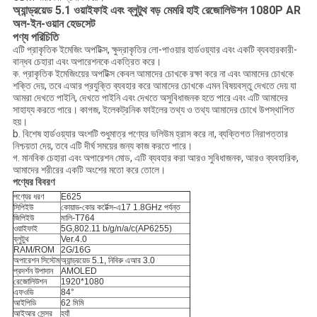
অ্যান্ড্রয়েড 5.1 ওয়াইফাই এবং ব্লুটুথ বড় মেমরি হাই রেজোলিউশন 1080P AR
অল-ইন-ওয়ান হেডসেট
পণ্য পরিচিতি
এটি প্রাকৃতিক ইমেজিং অপটিক্স, ক্ষুদ্রাকৃতির লো-পাওয়ার হার্ডওয়্যার এবং একটি ব্যবহারকারী-
বান্ধব চেহারা এবং অপারেশনকে একত্রিত করে।
ক. প্রাকৃতিক ইমেজিংয়ের অপটিক্স কেবল আমাদের চোখকে রক্ষা করে না এবং আমাদের চোখকে
শক্তি দেয়, তবে এআর প্রযুক্তি ব্যবহার করে আমাদের চোখকে এমন বিষয়বস্তু দেখতে দেয় যা
আমরা দেখতে পাইনি, দেখতে পাইনি এবং দেখতে অসুবিধাজনক হতে পারে এবং এটি আমাদের
সাহায্য করতে পারে। কাগজ, ইলেকট্রনিক ফাইলের তথ্য ও তথ্য আমাদের চোখে উপস্থাপিত
হয়।
b. বিশেষ হার্ডওয়্যার অংশটি শুধুমাত্র পণ্যের ভলিউম হ্রাস করে না, ব্যক্তিগত নিরাপত্তার
নিশ্চয়তা দেয়, তবে এটি দীর্ঘ সময়ের জন্য কাজ করতে পারে।
গ. মানবিক চেহারা এবং অপারেশন মোড, এটি ব্যবহার করা আরও সুবিধাজনক, আরও ব্যবহারিক,
আমাদের শরীরের একটি অংশের মতো করে তোলে।
পণ্যের বিবরণ
পণ্যের ধরণ
E625
সিপিইউ
কোয়াড-কোর কর্টেক্স-এ17 1.8GHz পর্যন্ত
জিপিইউ
মালি-T764
ওয়াইফাই
5G,802.11 b/g/n/a/c(AP6255)
ব্লুটুথ
Ver.4.0
RAM/ROM
2G/16G
অপারেশন সিস্টেম
অ্যান্ড্রয়েড 5.1, নিবিরু এআর 3.0
প্রদর্শন উপাদান
AMOLED
রেজোলিউশন
1920*1080
এফওভি
84°
আইপিডি
62 মিমি
আইআর সেন্সর
হ্যাঁ