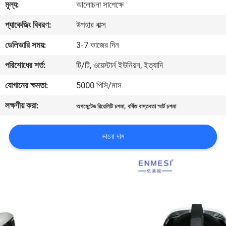
মূল্য:
আলোচনা সাপেক্ষে
নিয়ন্ত্রণ
প্যাকেজিং বিবরণ:
উপহার বাক্স
খবর
ডেলিভারি সময়:
3-7 কাজের দিন
পরিশোধের শর্ত:
টি/টি, ওয়েস্টার্ন ইউনিয়ন, ইত্যাদি
মামলা
যোগানের ক্ষমতা:
5000 পিসি/মাস
লক্ষণীয় করা:
,
উদ্ধৃতির
অগমেন্টেড রিয়েলিটি চশমা
বর্ধিত বাস্তবতা স্মার্ট চশমা
জন্য
ভালো দাম
আবেদন
SHOPPING
ONLINE