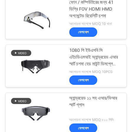
ফোন / কম্পিউটারের জন্য 41
ডিগ্রি FOV HDMI HMD
অগমেন্টেড রিয়েলিটি চশমা
আলোচনা সাপেক্ষে MOQ:10 খানা
যোগাযোগ
1080 পি ইউএসবি সি
এইচডিএমআই অ্যান্ড্রয়েড এআর
স্মার্ট চশমা হেড মাউন্ট ডিসপ্লে
ওয়াইফাই ও ব্লুটুথ
আলোচনা সাপেক্ষে MOQ:10PCS
যোগাযোগ
অ্যান্ড্রয়েড ১১ সহ এআর/ভিআর
স্মার্ট গ্লাস
আলোচনা সাপেক্ষে MOQ:৫০০ পিসি
যোগাযোগ