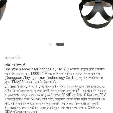
সাইটম্যাপ
গোপনীয়তা
নীতি
পণ্যের বর্ণনা
আমাদের সম্পর্কে
Shenzhen Anpo Intelligence Co., Ltd. 2014 সালের গোড়ার দিকে শেনঝেনে
প্রতিষ্ঠিত হয়েছিল এবং 1,000 বর্গ মিটারের বেশি এলাকা নিয়ে ডংগুয়ানে নিজস্ব কারখানা
(Dongguan Zhiyingshixun Technology Co., Ltd) প্রতিষ্ঠা করেছিল এবং
ব্র্যান্ড "ENMESI" একই বছরে নিবন্ধিত হয়েছিল।
Enmesi চিকিৎসা, শিক্ষা, শিল্প, নিরাপত্তা, গেমিং এবং অডিও-ভিজ্যুয়াল বিনোদনের ক্ষেত্রে
স্মার্ট চশমা সমন্বিত সমাধানের জন্য একটি পেশাদার সমাধান প্রদানকারী।এর প্রধান গবেষণা ও
উন্নয়ন পণ্যের মধ্যে রয়েছে হেড-মাউন্টেড ডিসপ্লে, 2D/3D ইন্টেলিজেন্ট ভিডিও চশমা, FPV
এভিয়েটর ভিডিও চশমা, VR/AR স্মার্ট চশমা, ভিজ্যুয়াল ট্রেনিং গ্লাস, নাইট ভিশন চশমা এবং
মাইক্রো ডিসপ্লে মডিউলের জন্য সমন্বিত সমাধান।গ্রাহকদের বিভিন্ন চাহিদা অনুযায়ী,
Enmesi গ্রাহকদের স্মার্ট চশমার জন্য বিভিন্ন সমাধান প্রদান করতে পারে, OEM এবং
ODM পরিষেবা প্রদান করে।