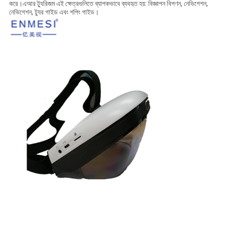
করে।এআর ট্যুরিজম এই ক্ষেত্রগুলিতে ব্যাপকভাবে ব্যবহৃত হয়: বিজ্ঞাপন বিপণন, নেভিগেশন,
নেভিগেশন, ট্যুর গাইড এবং শপিং গাইড।