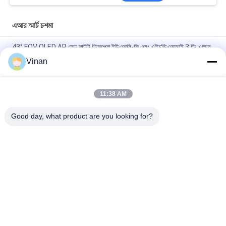
এআর স্মার্ট চশমা
43° FOV OLED AR হেড মাউন্ট ডিসপ্লে ইউএসবি-সি এবং এইচডিএমআই 3 ডি এআর
স্মার্ট চশমা
Vinan
1080P OLED 43° FOV 1800 Nits AR স্মার্ট চশমা 0~-600° ডিওপ্টর HMD
3D চশমা ইউএসবি-সি সহ
11:38 AM
2000 Nits OLED 1920 * 1080 * 2 বাইনোকুলার 3D অগমেন্টেড রিয়েলিটি চশমা
Good day, what product are you looking for?
সব
এআর স্মার্ট চশমা
হেড মাউন্টেড ডিসপ্লে
3D স্মার্ট ভিডিও চশমা
ভিআর স্মার্ট চশমা