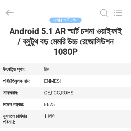
Anpo
Intelligence
Technology
Co.,
Ltd..
এআর স্মার্ট চশমা
All
Rights
Android 5.1 AR স্মার্ট চশমা ওয়াইফাই
বাড়ি
Reserved.
/ ব্লুটুথ বড় মেমরি উচ্চ রেজোলিউশন
পণ্য
1080P
আমাদের
উৎপত্তি স্থল:
চীন
সম্পর্কে
পরিচিতিমুলক নাম:
ENMESI
সাক্ষ্যদান:
CE,FCC,ROHS
কারখানা
মডেল নম্বার:
E625
ভ্রমণ
ন্যূনতম চাহিদার
1 পিসি
পরিমাণ:
মান