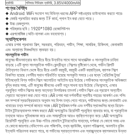
ব্যাটারি
পলিমার লিথিয়াম ব্যাটারি, 3.85V/4000mAh
পণ্যের বৈশিষ্ট্য
◆
Android. WiFi সংযোগ সহ বিভিন্ন ধরনের APP সফ্টওয়্যার ডাউনলোড করতে পারে৷
◆
মেমরি প্রসারিত করার জন্য TF কার্ড, প্লাগ ইন করা যেতে পারে।
◆
উচ্চ রেজল্যুশন.
◆
পরিষ্কার ছবি। 1920*1080 রেজোলিউশন
◆ এরগনোমিক।
অতি-হালকা এবং বহনযোগ্য।
অ্যাপ্লিকেশন
এআর চশমা প্রধানত শিল্প, সরবরাহ, পরিবহন, পর্যটন, শিক্ষা, সামরিক, চিকিৎসা, কেনাকাটা
এবং অন্যান্য দিকগুলিতে ব্যবহৃত হয়।
সাংস্কৃতিক পর্যটন
মানুষের জীবনযাত্রার মান ধীরে ধীরে উন্নতির সাথে সাথে আধ্যাত্মিক ও সাংস্কৃতিক চাহিদা
বাড়ছে।এটি মূলত সাংস্কৃতিক পর্যটন কেন্দ্রীভূত।শিল্পের দৃষ্টিকোণ থেকে, পর্যটন শিল্পটি
ঐতিহ্যগত বিভাগ ভেঙ্গে ধীরে ধীরে একটি বহুমুখী, বহুমুখী একটি বহুমাত্রিক, ব্যাপক শিল্পে
বিকশিত হয়েছে।দর্শনীয় স্থান পরিবর্তিত হয়েছে সংস্কৃতি সফরে।এর মধ্যে ‘হেরিটেজ ট্যুর’
ইতিমধ্যেই বিশ্ব পর্যটন শিল্পে আলোচিত আইটেম হয়ে উঠেছে।পর্যটকদের সাংস্কৃতিক অভিজ্ঞতা
বৃদ্ধি করার সময়, এটি মানুষের জীবনের একটি নতুন সাধনা হয়ে উঠেছে।নিঃসন্দেহে, এআর
প্রযুক্তি পর্যটন শিল্পের জন্য অত্যন্ত বিপর্যয়কর তাৎপর্য।পর্যটন শিল্পে এর প্রয়োগ অন্তহীন
স্রোতে অন্বেষণ করা যেতে পারে।AR চশমা পরা দর্শনার্থীরা স্থানীয় শহরের আকর্ষণ এবং শপিং
মল সম্পর্কে স্বয়ংক্রিয়ভাবে অনুবাদ সহ বিশদ তথ্য পেতে পারেন, পর্যটকদের জন্য কেনাকাটা এবং
খাবারের তথ্য সম্পর্কে জানতে সহজ।AR ট্যুরিজম দর্শক এবং দর্শনীয় স্থানগুলির মধ্যে রিয়েল-
টাইম ইন্টারঅ্যাকশন সক্ষম করতে AR অগমেন্টেড রিয়েলিটি প্রযুক্তি ব্যবহার করে, যা প্রাকৃতিক
তথ্যকে আরও সুবিধাজনক করে এবং সময়সূচীকে আরও ব্যক্তিগতকৃত করে।AR অগমেন্টেড
রিয়েলিটি প্রযুক্তি এবং উচ্চ-গতির মোবাইল ইন্টারনেটের সাহায্যে, দর্শকরা যে কোনো সময় এবং
যে কোনো জায়গায় নেভিগেশন এবং পজিশনিং, তথ্য ব্রাউজিং, ভ্রমণ পরিকল্পনা, অনলাইন বুকিং
ইত্যাদি পরিচালনা করতে পারে, যা পর্যটনের স্বায়ত্তশাসন এবং স্বাচ্ছন্দ্যকে ব্যাপকভাবে উন্নত