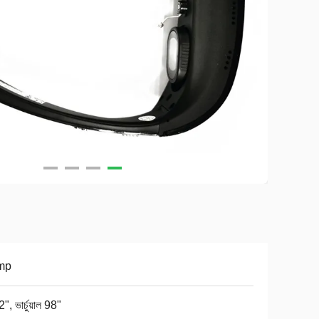
mp
", ভার্চুয়াল 98"