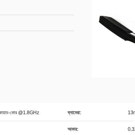
োয়াড-কোর @1.8GHz
ক্যামেরা:
13
আকার:
0.32