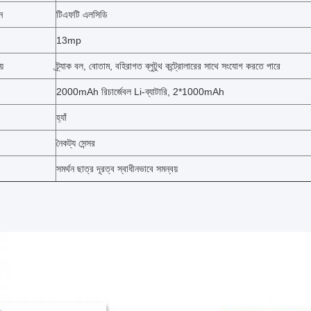
ন
টিএফটি এলসিডি
13mp
়
ট্র্যাক বল, বোতাম, বহিরাগত ব্লুটুথ কন্ট্রোলারের সাথে সংযোগ করতে পারে
2000mAh রিচার্জেবল Li-ব্যাটারি, 2*1000mAh
হ্যাঁ
নৈকট্য সেন্সর
সমর্থন ছাত্র দূরত্ব স্বাধীনভাবে সমন্বয়