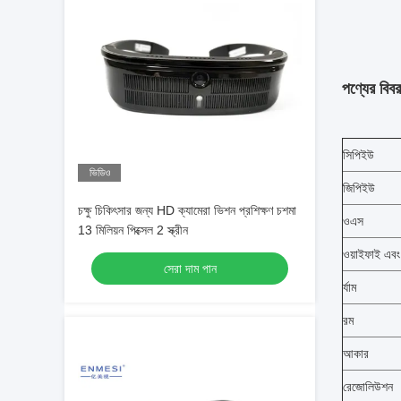
পণ্যের বিব
সিপিইউ
ভিডিও
জিপিইউ
চক্ষু চিকিৎসার জন্য HD ক্যামেরা ভিশন প্রশিক্ষণ চশমা
ওএস
13 মিলিয়ন পিক্সেল 2 স্ক্রীন
ওয়াইফাই এবং 
সেরা দাম পান
র্যাম
রম
আকার
রেজোলিউশন