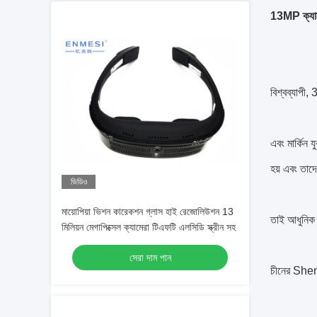
13MP ক্যামেরা
বিশ্বব্যাপী,
এবং মার্কিন য
হয় এবং তাদে
ভিডিও
মায়োপিয়া ভিশন কারেকশন গ্লাস হাই রেজোলিউশন 13
তাই আধুনিক ব
মিলিয়ন মেগাপিক্সেল ক্যামেরা টিএফটি এলসিডি স্ক্রীন সহ
সেরা দাম পান
চীনের Shenz