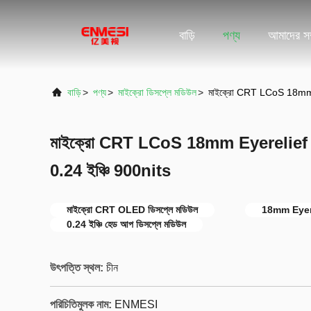
বাড়ি
পণ্য
আমাদের সম্
বাড়ি
>
পণ্য
>
মাইক্রো ডিসপ্লে মডিউল
>
মাইক্রো CRT LCoS 18mm E
মাইক্রো CRT LCoS 18mm Eyerelief 
0.24 ইঞ্চি 900nits
মাইক্রো CRT OLED ডিসপ্লে মডিউল
18mm Eyere
0.24 ইঞ্চি হেড আপ ডিসপ্লে মডিউল
উৎপত্তি স্থল:
চীন
পরিচিতিমুলক নাম:
ENMESI