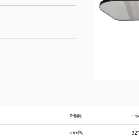
উপাদান:
এলস
এফওভি:
32°