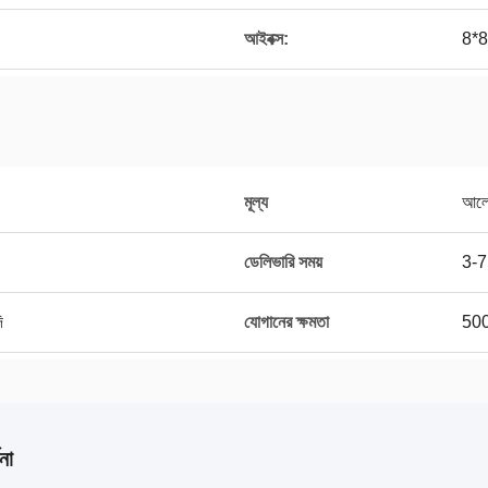
আইবক্স:
8*8 
মূল্য
আলোচ
ডেলিভারি সময়
3-7 
ি
যোগানের ক্ষমতা
500
না