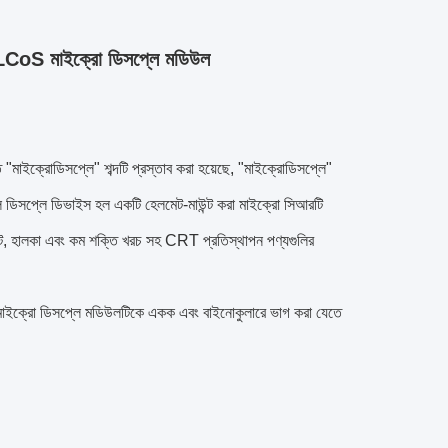
CoS মাইক্রো ডিসপ্লে মডিউল
 "মাইক্রোডিসপ্লে" শব্দটি প্রস্তাব করা হয়েছে, "মাইক্রোডিসপ্লে"
সল ডিসপ্লে ডিভাইস হল একটি হেলমেট-মাউন্ট করা মাইক্রো সিআরটি
ট, হালকা এবং কম শক্তি খরচ সহ CRT প্রতিস্থাপন পণ্যগুলির
ন।মাইক্রো ডিসপ্লে মডিউলটিকে একক এবং বাইনোকুলারে ভাগ করা যেতে