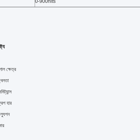
0-900nits
ট্য
শাল ক্ষেত্র
জ্বলতা
সমিট্যান্স
্রেশ হার
ল্যুশন
ার