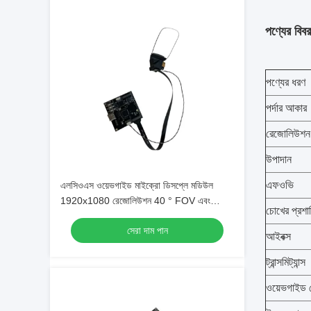
পণ্যের বিব
পণ্যের ধরণ
পর্দার আকার
রেজোলিউশন
উপাদান
এফওভি
এলসিওএস ওয়েভগাইড মাইক্রো ডিসপ্লে মডিউল
1920x1080 রেজোলিউশন 40 ° FOV এবং
চোখের প্রশান
120Hz রিফ্রেশ রেট সহ
সেরা দাম পান
আইবক্স
ট্রান্সমিট্যান্স
ওয়েভগাইড ল