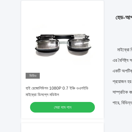
হেড-আপ
মাইক্রো ড
এর বৈশিষ্ট্
একটি অপটিক্
ভিডিও
প্রয়োজন হয
হাই রেজোলিউশন 1080P 0.7 ইঞ্চি ওএলইডি
সাম্প্রতিক 
মাইক্রো ডিসপ্লে মডিউল
পারে, বিভিন্
সেরা দাম পান