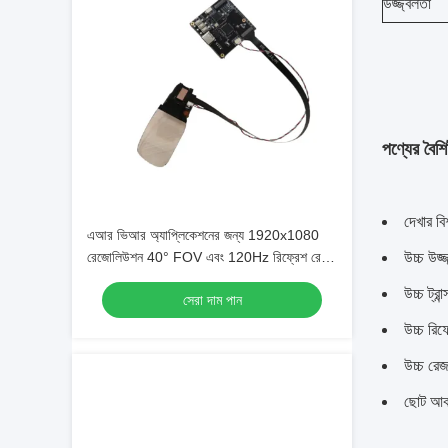
উজ্জ্বলতা
পণ্যের বৈশিষ্
দেখার বি
এআর ভিআর অ্যাপ্লিকেশনের জন্য 1920x1080
রেজোলিউশন 40° FOV এবং 120Hz রিফ্রেশ রেট
উচ্চ উজ্
সহ 0.37 ইঞ্চি LCOS মাইক্রো ডিসপ্লে মডিউল
উচ্চ ট্রান্
সেরা দাম পান
উচ্চ রিফ
উচ্চ রেজ
ছোট আক