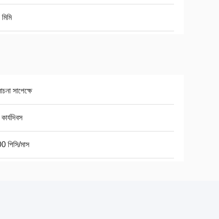
মিমি
না সাপেক্ষে
কার্যদিবস
0 পিসি/মাস