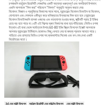
চশমাগুলি ভার্চুয়াল রিয়েলিটি গেমগুলির একটি অত্যন্ত গুরুত্বপূর্ণ এবং অপরিহার্য উপাদান:
এগুলি আপনাকে "সিল করা" পরিবেশে "নিমগ্ন" অনুভূতি অনুভব করতে দেয়৷
বিনোদন: বিজ্ঞান ও প্রযুক্তির বিকাশের সাথে সাথে, হ্যান্ডহেল্ড বিনোদন ডিভাইস যা বিনোদন,
যোগাযোগ এবং গেমসকে একীভূত করে ভবিষ্যতের উন্নয়নের দিক হতে হবে।হ্যান্ডহেল্ড
বিনোদন ডিভাইসগুলি হালকা ওজনের এবং বহনযোগ্য হওয়ার জন্য, স্ক্রীনটি প্রায় 3 ইঞ্চির
চেয়ে বড় হতে পারে না।এটি এই শিল্পের দ্রুত বিকাশের বাধা হয়ে দাঁড়িয়েছে।ভিডিও চশমা
উত্থান এই বাধা ভেঙ্গে সর্বোত্তম উপায়.60-80 ইঞ্চি স্ক্রিন ডিসপ্লে ইফেক্ট আপনাকে
আপনার হ্যান্ডহেল্ড টার্মিনালে যেকোনও কিছু খেলতে দেয় যা জঘন্য প্রভাব আনতে পারে।
গাড়িতে এবং রাস্তায় ভিডিও চশমা সহ ব্লকবাস্টার সিনেমা এবং বল গেম দেখা একটি
থিয়েটারের মতো।
3d হেড মাউন্ট ডিসপ্লে
ভার্চুয়াল রিয়েলিটি হেড মাউন্টেড ডিসপ্লে
হেড মাউন্ট ডিসপ্লে