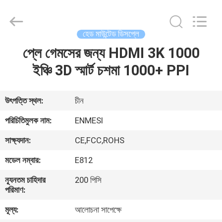
Anpo
Intelligence
Technology
Co.,
Ltd..
হেড মাউন্টেড ডিসপ্লে
All
Rights
প্লে গেমসের জন্য HDMI 3K 1000
বাড়ি
Reserved.
ইঞ্চি 3D স্মার্ট চশমা 1000+ PPI
পণ্য
উৎপত্তি স্থল:
চীন
আমাদের
পরিচিতিমুলক নাম:
ENMESI
সম্পর্কে
সাক্ষ্যদান:
CE,FCC,ROHS
মডেল নম্বার:
E812
কারখানা
ন্যূনতম চাহিদার
200 পিসি
ভ্রমণ
পরিমাণ:
মূল্য:
আলোচনা সাপেক্ষে
মান