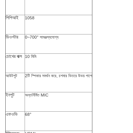
পিপিআই
1058
ডিওপ্টার
0~700° সামঞ্জস্যযোগ্য
চোখের বাক্স
10 মিমি
আউটপুট
2টি স্পিকার সমর্থন করে, চশমার ভিতরে উভয় পাশে
ইনপুট
অন্তর্নির্মিত MIC
এফওভি
68°