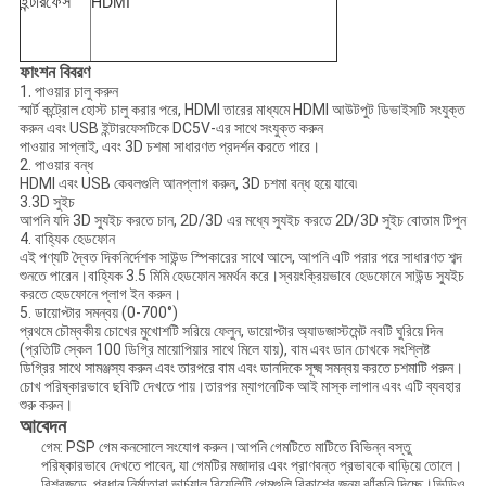
ইন্টারফেস
HDMI
ফাংশন বিবরণ
1. পাওয়ার চালু করুন
স্মার্ট কন্ট্রোল হোস্ট চালু করার পরে, HDMI তারের মাধ্যমে HDMI আউটপুট ডিভাইসটি সংযুক্ত
করুন এবং USB ইন্টারফেসটিকে DC5V-এর সাথে সংযুক্ত করুন
পাওয়ার সাপ্লাই, এবং 3D চশমা সাধারণত প্রদর্শন করতে পারে।
2. পাওয়ার বন্ধ
HDMI এবং USB কেবলগুলি আনপ্লাগ করুন, 3D চশমা বন্ধ হয়ে যাবে৷
3.3D সুইচ
আপনি যদি 3D স্যুইচ করতে চান, 2D/3D এর মধ্যে স্যুইচ করতে 2D/3D সুইচ বোতাম টিপুন
4. বাহ্যিক হেডফোন
এই পণ্যটি দ্বৈত দিকনির্দেশক সাউন্ড স্পিকারের সাথে আসে, আপনি এটি পরার পরে সাধারণত শব্দ
শুনতে পারেন।বাহ্যিক 3.5 মিমি হেডফোন সমর্থন করে।স্বয়ংক্রিয়ভাবে হেডফোনে সাউন্ড স্যুইচ
করতে হেডফোনে প্লাগ ইন করুন।
5. ডায়োপ্টার সমন্বয় (0-700°)
প্রথমে চৌম্বকীয় চোখের মুখোশটি সরিয়ে ফেলুন, ডায়োপ্টার অ্যাডজাস্টমেন্ট নবটি ঘুরিয়ে দিন
(প্রতিটি স্কেল 100 ডিগ্রি মায়োপিয়ার সাথে মিলে যায়), বাম এবং ডান চোখকে সংশ্লিষ্ট
ডিগ্রির সাথে সামঞ্জস্য করুন এবং তারপরে বাম এবং ডানদিকে সূক্ষ্ম সমন্বয় করতে চশমাটি পরুন।
চোখ পরিষ্কারভাবে ছবিটি দেখতে পায়।তারপর ম্যাগনেটিক আই মাস্ক লাগান এবং এটি ব্যবহার
শুরু করুন।
আবেদন
গেম: PSP গেম কনসোলে সংযোগ করুন।আপনি গেমটিতে মাটিতে বিভিন্ন বস্তু
পরিষ্কারভাবে দেখতে পাবেন, যা গেমটির মজাদার এবং প্রাণবন্ত প্রভাবকে বাড়িয়ে তোলে।
বিশ্বজুড়ে, প্রধান নির্মাতারা ভার্চুয়াল রিয়েলিটি গেমগুলি বিকাশের জন্য ঝাঁকুনি দিচ্ছে।ভিডিও