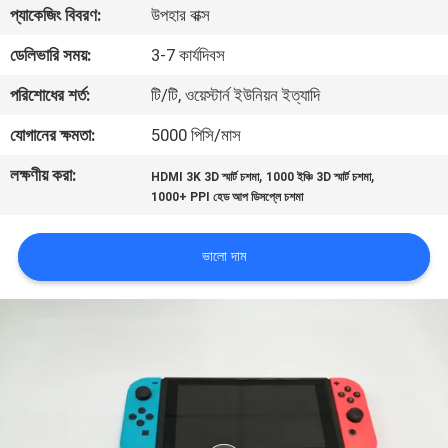
প্যাকেজিং বিবরণ:
উপহার বাক্স
নিয়ন্ত্রণ
ডেলিভারি সময়:
3-7 কার্যদিবস
খবর
পরিশোধের শর্ত:
টি/টি, ওয়েস্টার্ন ইউনিয়ন ইত্যাদি
যোগানের ক্ষমতা:
5000 পিসি/মাস
মামলা
লক্ষণীয় করা:
,
,
HDMI 3K 3D স্মার্ট চশমা
1000 ইঞ্চি 3D স্মার্ট চশমা
1000+ PPI হেড আপ ডিসপ্লে চশমা
উদ্ধৃতির
জন্য
ভালো দাম
আবেদন
SHOPPING
ONLINE