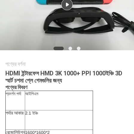
সাইটম্যাপ
গোপনীয়তা
নীতি
পণ্যের বর্ণনা
HDMI ইন্টারফেস HMD 3K 1000+ PPI 1000ইঞ্চি 3D
স্মার্ট চশমা প্লে গেমগুলির জন্য
পণ্যের বিবরণ
প্রদর্শন পর্দা
আইপিএস
পর্দার আকার
2.1 ইঞ্চি
রেজোলিউশন
1600*1600*2