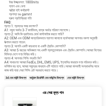
উচ্চ উজ্জ্বলতা: 1800nits
প্লাগ এবং খেলা
আল্ট্রা হাই কনট্রাস্ট
প্রশস্ত রঙ gamnt
দ্রুত প্রতিক্রিয়া গতি
FAQ:
প্রশ্ন 1: প্রসবের সময় কতক্ষণ?
A1: নমুনা অর্ডার 3-7 কার্যদিবস, বাল্ক অর্ডার পরিমাণ সাপেক্ষে।
প্রশ্ন 2: আমি কি ড্রাইভার বোর্ড কাস্টমাইজ করতে পারি?
A2: OEM এবং ODM আন্তরিকভাবে স্বাগত জানানো হবে!আমরা আপনার নকশা অনুযায়ী
উত্পাদন করতে পারেন.
প্রশ্ন 3: আপনি একটি কারখানা বা একটি ট্রেডিং কোম্পানি?
A3: আমরা 5 বছরের অভিজ্ঞতা সহ একটি প্রস্তুতকারক এবং ট্রেডিং কোম্পানি।আমরা বিশ্বের
বিভিন্ন দেশে পণ্য বিক্রি করি।
প্রশ্ন 4: আপনার শিপিং পদ্ধতি কি?
A4: সাধারণত আমরা FedEx, DHL, EMS, UPS, ইত্যাদির মাধ্যমে পণ্য পরিবহন করি।
ভলিউম বড় হলে, আমরা সমুদ্রের মাধ্যমে এটি পাঠাতে পারি।আমরা মালবাহী সংস্থাগুলির সাথে
কাজ করি যারা সেরা শিপিং রেট সরবরাহ করতে পারে।
3d হেড মাউন্ট ডিসপ্লে
ভার্চুয়াল রিয়েলিটি হেড মাউন্টেড ডিসপ্লে
হেড মাউন্ট ডিসপ্লে
এর সেরা মূল্য পান