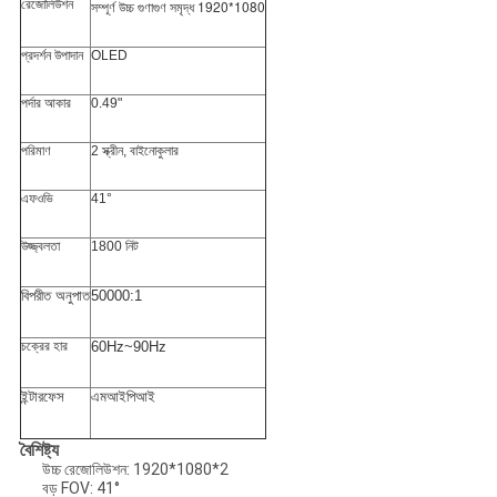
রেজোলিউশন
1920*1080
সম্পূর্ণ উচ্চ গুণাগুণ সমৃদ্ধ
প্রদর্শন উপাদান
OLED
পর্দার আকার
0.49"
পরিমাণ
2 স্ক্রীন, বাইনোকুলার
এফওভি
41°
উজ্জ্বলতা
1800 নিট
বিপরীত অনুপাত
50000:1
চক্রের হার
60Hz~90Hz
ইন্টারফেস
এমআইপিআই
বৈশিষ্ট্য
উচ্চ রেজোলিউশন: 1920*1080*2
বড় FOV: 41°