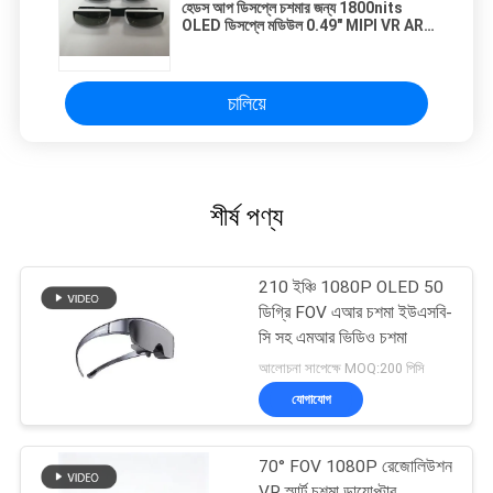
হেডস আপ ডিসপ্লে চশমার জন্য 1800nits
OLED ডিসপ্লে মডিউল 0.49" MIPI VR AR
ডিসপ্লে
চালিয়ে
শীর্ষ পণ্য
210 ইঞ্চি 1080P OLED 50
ডিগ্রি FOV এআর চশমা ইউএসবি-
সি সহ এমআর ভিডিও চশমা
আলোচনা সাপেক্ষে MOQ:200 পিসি
যোগাযোগ
70° FOV 1080P রেজোলিউশন
VR স্মার্ট চশমা ডায়োপ্টার