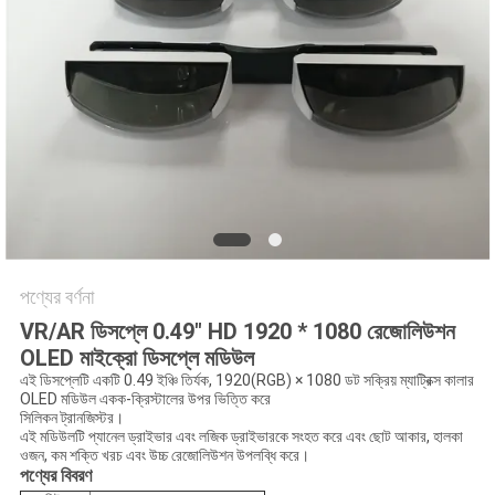
সাইটম্যাপ
গোপনীয়তা
নীতি
পণ্যের বর্ণনা
VR/AR ডিসপ্লে 0.49" HD 1920 * 1080 রেজোলিউশন
OLED মাইক্রো ডিসপ্লে মডিউল
এই ডিসপ্লেটি একটি 0.49 ইঞ্চি তির্যক, 1920(RGB) × 1080 ডট সক্রিয় ম্যাট্রিক্স কালার
OLED মডিউল একক-ক্রিস্টালের উপর ভিত্তি করে
সিলিকন ট্রানজিস্টর।
এই মডিউলটি প্যানেল ড্রাইভার এবং লজিক ড্রাইভারকে সংহত করে এবং ছোট আকার, হালকা
ওজন, কম শক্তি খরচ এবং উচ্চ রেজোলিউশন উপলব্ধি করে।
পণ্যের বিবরণ