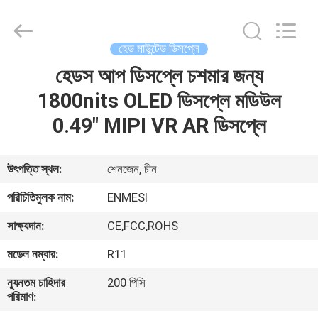
Anpo
Intelligence
Technology
Co.,
Ltd..
হেড মাউন্টেড ডিসপ্লে
All
Rights
হেডস আপ ডিসপ্লে চশমার জন্য
বাড়ি
Reserved.
1800nits OLED ডিসপ্লে মডিউল
পণ্য
0.49" MIPI VR AR ডিসপ্লে
আমাদের
উৎপত্তি স্থল:
শেনজেন, চীন
সম্পর্কে
পরিচিতিমুলক নাম:
ENMESI
সাক্ষ্যদান:
CE,FCC,ROHS
কারখানা
মডেল নম্বার:
R11
ভ্রমণ
ন্যূনতম চাহিদার
200 পিসি
পরিমাণ:
মান