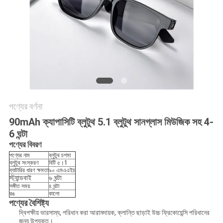
সাইটম্যাপ
গোপনীয়তা
নীতি
পণ্যের বর্ণনা
90mAh ক্যাপাসিটি ব্লুটুথ 5.1 ব্লুটুথ সানগ্লাস মিউজিক সহ 4-
6 ঘন্টা
পণ্যের বিবরণ
পণ্যের নাম
ব্লুটুথ চশমা
ব্লুটুথ সংস্করণ
বিটি ৫।1
ব্যাটারির ধারণ ক্ষমতা
৯০ এমএএইচ
স্ট্যান্ডবাই
৬ ঘন্টা
সঙ্গীত সময়
৪ ঘন্টা
রঙ
কালো
পণ্যের বৈশিষ্ট্য
দ্বিপক্ষীয় ভারসাম্য, পরিধান করা আরামদায়ক, ক্লান্তি ছাড়াই উচ্চ ফ্রিকোয়েন্সি পরিধানের
জন্য উপযুক্ত।