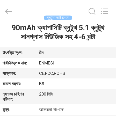
Anpo
Intelligence
Technology
Co.,
Ltd..
ব্লুটুথ স্মার্ট চশমা
All
Rights
90mAh ক্যাপাসিটি ব্লুটুথ 5.1 ব্লুটুথ
বাড়ি
Reserved.
সানগ্লাস মিউজিক সহ 4-6 ঘন্টা
পণ্য
উৎপত্তি স্থল:
চীন
আমাদের
পরিচিতিমুলক নাম:
ENMESI
সম্পর্কে
সাক্ষ্যদান:
CE,FCC,ROHS
মডেল নম্বার:
B8
কারখানা
ন্যূনতম চাহিদার
200 পিসি
ভ্রমণ
পরিমাণ:
মূল্য:
আলোচনা সাপেক্ষে
মান