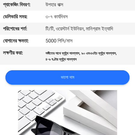
প্যাকেজিং বিবরণ:
উপহার বাক্স
নিয়ন্ত্রণ
ডেলিভারি সময়:
৩-৭ কার্যদিবস
খবর
পরিশোধের শর্ত:
টি/টি, ওয়েস্টার্ন ইউনিয়ন, মানিগ্রাম ইত্যাদি
যোগানের ক্ষমতা:
5000 পিসি/মাস
মামলা
লক্ষণীয় করা:
,
,
সঙ্গীতের সাথে ব্লুটুথ সানগ্লাস
৯০ এমএএইচ ব্লুটুথ সানগ্লাস
৪-৬ ঘণ্টার ব্লুটুথ সানগ্লাস
উদ্ধৃতির
জন্য
ভালো দাম
আবেদন
SHOPPING
ONLINE