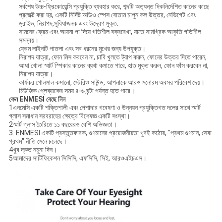
সর্বশেষ উচ্চ-ফ্রিকোয়েন্সি প্রযুক্তি ব্যবহার করে, শব্দটি অত্যন্ত দিকনির্দেশিত কানের কাছে
প্রজেক্ট করা হয়, একটি নির্দিষ্ট অডিও স্পেস বোতাম চাপুন কল উত্তর, নেভিগেট এবং
ড্রাইভ, নিরাপদ,সুবিধাজনক এবং উদ্বেগ মুক্ত.
সামনের ফ্রেম এবং আয়না পা দিয়ে গতিশীল বক্ররেখা, যাতে সামগ্রিক আকৃতি গতিশীল
সমন্বয়।
ফ্রেম লাইনটি পাতলা এবং সব ধরনের মুখের জন্য উপযুক্ত।
নিরাপদ যাত্রা, ফোন মিস করবেন না, চাবি খুলতে ট্যাপ করুন, ফোনের উত্তর দিতে পারেন,
আধা খোলা স্মার্ট স্পিকার কানের ব্যথা কমাতে পারে, হাত মুক্ত করুন, ফোন ফাঁস করবেন না,
নিরাপদ যাত্রা।
কার্যকর গোলমাল কমানো, স্টেরিও সাউন্ড, আপনাকে আরও মনোরম অবসর পরিবেশ দেয়।
মিউজিক প্লেব্যাকের সময় ৪-৬ ঘন্টা পর্যন্ত হতে পারে।
কেন ENMESI বেছে নিন
1এনমেসি একটি শক্তিশালী এবং পেশাদার গবেষণা ও উন্নয়ন প্রযুক্তিগত দলের সাথে স্মার্ট
গ্লাস সমাধান সরবরাহের ক্ষেত্রে বিশেষজ্ঞ একটি সংস্থা।
2স্মার্ট গ্লাস তৈরিতে ১১ বছরেরও বেশি অভিজ্ঞতা।
3. ENMESI একটি প্রস্তুতকারক, গুণমানের প্রয়োজনীয়তা খুবই কঠোর, "প্রথম গুণমান, সেবা
প্রথম" নীতি মেনে চলেছে।
4খুব দ্রুত নমুনা দিন।
5আমাদের সার্টিফিকেশন সিসিসি, এফসিসি, সিই, আরওএইচএস।