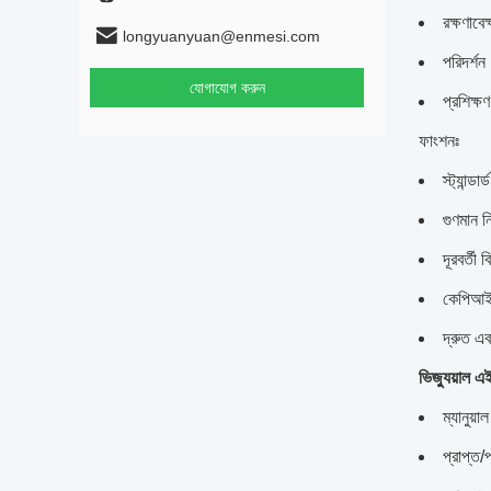
রক্ষণাবেক
longyuanyuan@enmesi.com
পরিদর্শন
যোগাযোগ করুন
প্রশিক্ষণ
ফাংশনঃ
স্ট্যান্ড
গুণমান নি
দূরবর্তী
কেপিআই 
দ্রুত এ
ভিজ্যুয়াল 
ম্যানুয়া
প্রাপ্ত/