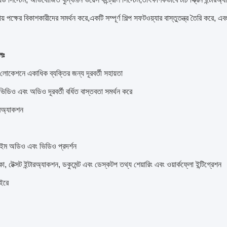
় পক্ষের বিকাশকারীদের সমর্থন করে,একটি সম্পূর্ণ শিল্প সফটওয়্যার বাস্তুতন্ত্র তৈরি করে, এ
লঃ
োকেশনে একাধিক ব্যক্তির জন্য দূরবর্তী সহায়তা
ী ভিডিও এবং অডিও দূরবর্তী বর্ধিত বাস্তবতা সমর্থন করে
ারঅ্যাকশন
টাইম অডিও এবং ভিডিও প্রদর্শন
, টেক্সট ইন্টারঅ্যাকশন, ডকুমেন্ট এবং ডেস্কটপ তথ্য শেয়ারিং এবং ওয়ার্কফ্লো ইন্টিগ্রেশন
াইরে