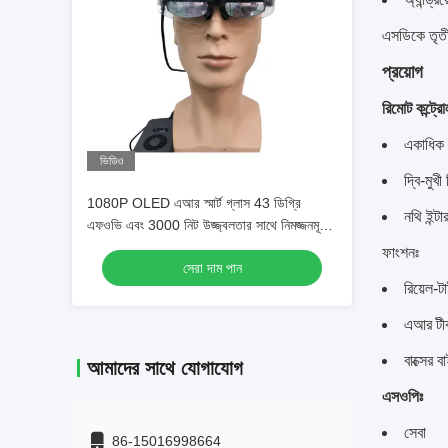
এসডিকে তৃতীয
প্রয়োগ
রিমোট কন্ট্রো
একাধিক ল
ভিডিও
দ্বি-মুখ
1080P OLED এআর স্মার্ট গ্লাস 43 ডিগ্রি
নথি ইন্ট
এফওভি এবং 3000 নিট উজ্জ্বলতার সাথে নিমজ্জনমূলক
বর্ধিত বাস্তবতা অভিজ্ঞতার জন্য
ফাংশনঃ
সেরা দাম পান
রিয়েল-
এআর টীকা
বাক্সের ব
আমাদের সাথে যোগাযোগ
এসওপিঃ
সেবা
86-15016998664