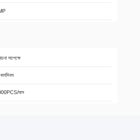
MP
না সাপেক্ষে
কার্যদিবস
000PCS/মাস