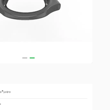
০*১০৮০
°