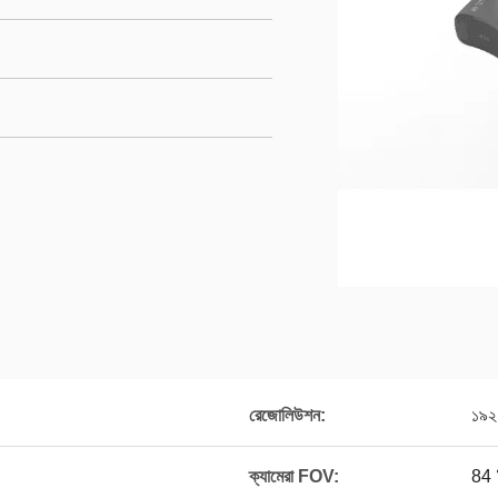
রেজোলিউশন:
১৯২
ক্যামেরা FOV:
84 