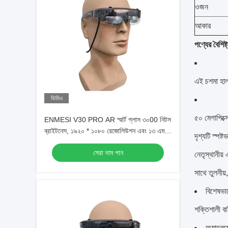
ওজন
আকার
পণ্যের বৈশিষ্ট
এই চশমা হাল
ভিডিও
৫০ মেগাপিক্
ENMESI V30 PRO AR স্মার্ট গ্লাস ৩০00 নিটস
ব্রাইটনেস, ১৯২০ * ১০৮০ রেজোলিউশন এবং ১৩ এমপি
দৃশ্যটি স্পষ
ক্যামেরা সহ
সেরা দাম পান
নেতৃস্থানীয়
সাথে তুলনীয়
বিশেষভাব
শক্তিশালী ব
অ্যান্ড্