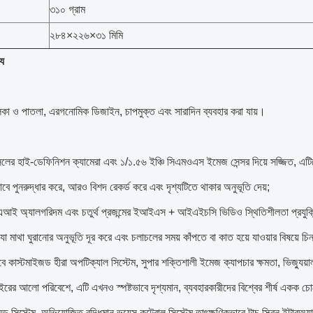
৩১০ গ্রাম
২৮৪×২২৬×৩১ মিমি
্য
কা ও পাতলা, এরগনোমিক ডিজাইন, চাপমুক্ত এবং সারাদিন ব্যবহার করা যায়।
সেলের হাই-ডেফিনিশন ক্যামেরা এবং ১/১.৫৬ ইঞ্চি সিএমওএস ইমেজ সেন্সর দিয়ে সজ্জিত, এট
্টভাবে পুনরুদ্ধার করে, আরও বিশদ রেকর্ড করে এবং দৃশ্যটিতে থাকার অনুভূতি দেয়;
 এআই অ্যালগরিদম এবং চতুর্থ প্রজন্মের ইআইএস + আইএইচসি ভিডিও স্থিতিশীলতা প্রযুক্তির
,যা মাথা ঘুরানোর অনুভূতি দূর করে এবং চলাচলের সময় কাঁপতে বা কাত হয়ে যাওয়ার বিষয়ে চিন
ে কাস্টমাইজড হীরা অপটিক্যাল সিস্টেম, সুপার শক্তিশালী ইমেজ ক্যাপচার ক্ষমতা, ভিজ্যুয়াল দ
াইরের আলো পরিবেশে, এটি এখনও স্পষ্টভাবে দৃশ্যমান, ব্যবহারকারীদের বিশ্বের শীর্ষ একক
রয়েড সিস্টেম, অভিযোজিত বুদ্ধিমান ভয়েস কন্ট্রোল সিস্টেম,তাৎক্ষণিকভাবে টাচ স্ক্রিন ইন্ট