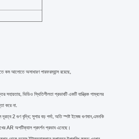
িতে কম আলোতে অসাধারণ পারফরম্যান্স রয়েছে,
 সহায়তায়, ভিডিও স্থিতিশীলতা প্রভাবটি একটি যান্ত্রিক গাম্বলের
্তা করে না.
ূরত্ব 2 গুণ বৃদ্ধি; সুপার বড় পর্দা, অতি স্পষ্ট ইমেজ গুণমান,এমনকি
 চোখের AR অপটিক্যাল প্রদর্শন প্রভাব এনেছে।
ারঅ্যাকশন থেকে ভয়েস ইন্টারঅ্যাকশনে রূপান্তর উপলব্ধি করুন; ওপেন