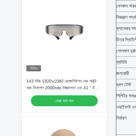
ফোকাস পারফর
নিয়ন্ত্রণ পদ্
ক্যামেরার সহ
চিত্র স্থিতি
গোলমাল হ্রা
ব্যাটারি
ভিডিও
জলরোধী
143 ইঞ্চি 1920x1080 রেজোলিউশন হেড মাউন্ট
ড্রপ টেস্ট
করা ডিসপ্লে 2000nits উজ্জ্বলতা এবং 41 ° FOV
এআর চশমা সহ
পিপিইর সামঞ্
সেরা দাম পান
ওয়াইফাই এ
নির্ধারণ