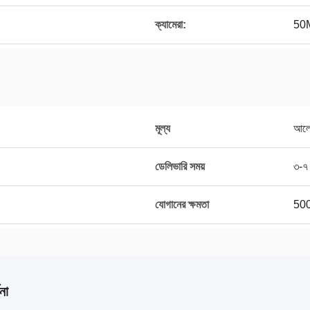
ক্যামেরা:
50
মূল্য
আলোচ
ডেলিভারি সময়
৩-৭ 
যোগানের ক্ষমতা
50
না