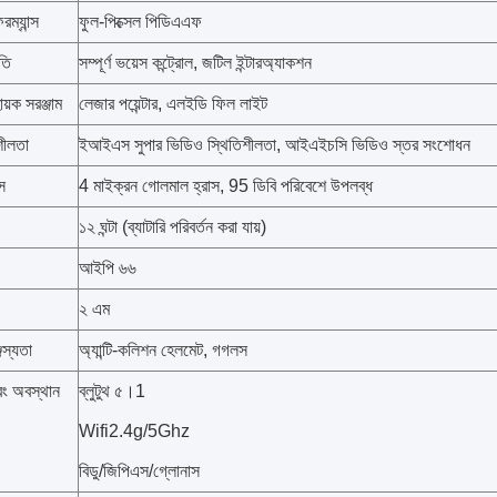
ম্যান্স
ফুল-পিক্সেল পিডিএএফ
ধতি
সম্পূর্ণ ভয়েস কন্ট্রোল, জটিল ইন্টারঅ্যাকশন
ায়ক সরঞ্জাম
লেজার পয়েন্টার, এলইডি ফিল লাইট
শীলতা
ইআইএস সুপার ভিডিও স্থিতিশীলতা, আইএইচসি ভিডিও স্তর সংশোধন
স
4 মাইক্রন গোলমাল হ্রাস, 95 ডিবি পরিবেশে উপলব্ধ
১২ ঘন্টা (ব্যাটারি পরিবর্তন করা যায়)
আইপি ৬৬
২ এম
জস্যতা
অ্যান্টি-কলিশন হেলমেট, গগলস
বং অবস্থান
ব্লুটুথ ৫।1
Wifi2.4g/5Ghz
বিডু/জিপিএস/গ্লোনাস