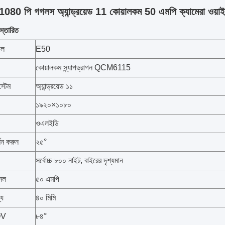
080 পি গগলস অ্যান্ড্রয়েড 11 কোয়ালকম 50 এমপি ক্যামেরা ওয়াই
িস্তারিত
েল
E50
কোয়ালকম স্ন্যাপড্রাগন QCM6115
্টেম
অ্যান্ড্রয়েড ১১
১৯২০×১০৮০
ওএলইডি
শন করুন
২৫°
সর্বোচ্চ ৮০০ নাইট, বাইরের দৃশ্যমান
সেল
৫০ এমপি
্য
৪০ মিমি
OV
৮৪°