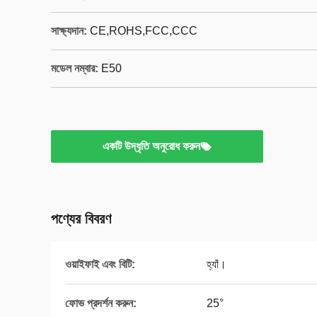
সাক্ষ্যদান:
CE,ROHS,FCC,CCC
মডেল নম্বার:
E50
একটি উদ্ধৃতি অনুরোধ করুন
পণ্যের বিবরণ
ওয়াইফাই এবং বিটি:
হ্যাঁ।
ফোভ প্রদর্শন করুন:
25°