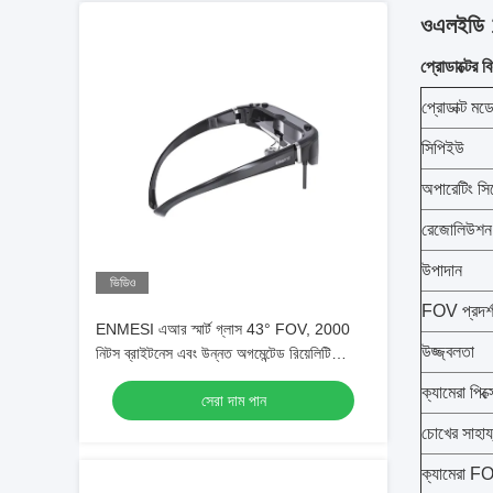
ওএলইডি 1
প্রোডাক্টের ব
প্রোডাক্ট মড
সিপিইউ
অপারেটিং সিস
রেজোলিউশন
উপাদান
ভিডিও
FOV প্রদর্
ENMESI এআর স্মার্ট গ্লাস 43° FOV, 2000
উজ্জ্বলতা
নিটস ব্রাইটনেস এবং উন্নত অগমেন্টেড রিয়েলিটি
অভিজ্ঞতার জন্য USB-C ইন্টারফেস সহ
ক্যামেরা পিক্
সেরা দাম পান
চোখের সাহায
ক্যামেরা F