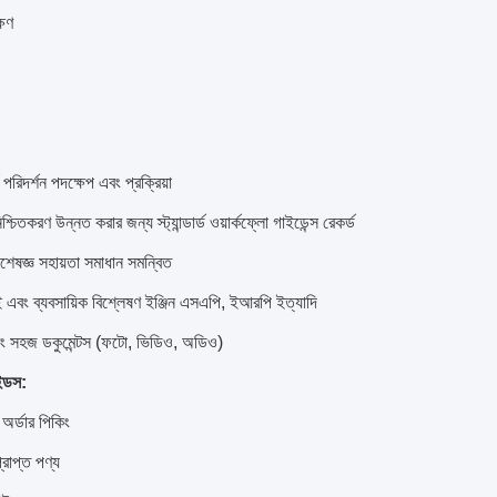
্ষণ
ার্ড পরিদর্শন পদক্ষেপ এবং প্রক্রিয়া
শ্চিতকরণ উন্নত করার জন্য স্ট্যান্ডার্ড ওয়ার্কফ্লো গাইডেন্স রেকর্ড
 বিশেষজ্ঞ সহায়তা সমাধান সমন্বিত
এবং ব্যবসায়িক বিশ্লেষণ ইঞ্জিন এসএপি, ইআরপি ইত্যাদি
বং সহজ ডকুমেন্টস (ফটো, ভিডিও, অডিও)
এইডস:
ল অর্ডার পিকিং
প্রাপ্ত পণ্য