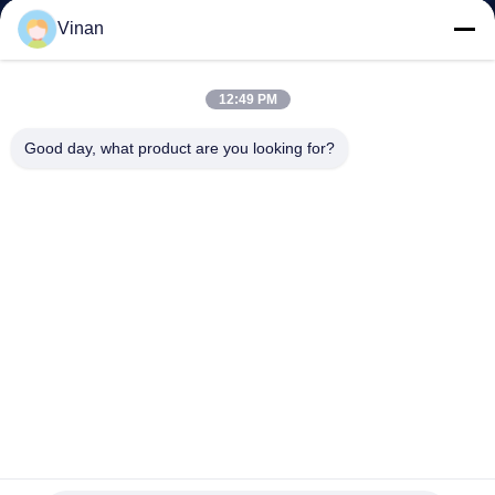
নিয়ন্ত্রণ
Vinan
খবর
12:49 PM
Good day, what product are you looking for?
মামলা
উদ্ধৃতির
জন্য
আবেদন
SHOPPING
ONLINE
1920 * 1080 * 2 ওএলইডি হেড মাউন্টেড ডিসপ্লে 43 ° FOV এআর স্মার্ট
চশমা ইউএসবি-সি সহ