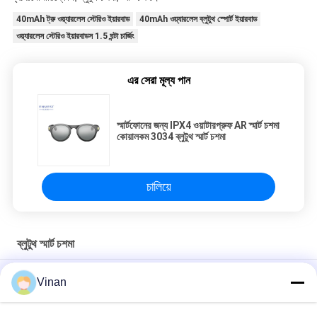
40mAh ট্রু ওয়্যারলেস স্টেরিও ইয়ারবাড
40mAh ওয়্যারলেস ব্লুটুথ স্পোর্ট ইয়ারবাড
ওয়্যারলেস স্টেরিও ইয়ারবাডস 1.5 ঘন্টা চার্জিং
এর সেরা মূল্য পান
স্মার্টফোনের জন্য IPX4 ওয়াটারপ্রুফ AR স্মার্ট চশমা
কোয়ালকম 3034 ব্লুটুথ স্মার্ট চশমা
চালিয়ে
ব্লুটুথ স্মার্ট চশমা
90mAh ক্যাপাসিটি ব্লুটুথ 5.1 ব্লুটুথ সানগ্লাস মিউজিক সহ 4-6 ঘন্টা
Vinan
TR নমনীয় ফ্রেম BT 5.3 সঙ্গীত 4-5 ঘন্টা সাইক্লিং স্পোর্টস ব্লুটুথ রাইডিং চশমা