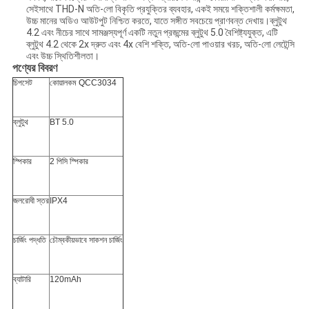
সেইসাথে THD-N অতি-লো বিকৃতি প্রযুক্তির ব্যবহার, একই সময়ে শক্তিশালী কর্মক্ষমতা,
উচ্চ মানের অডিও আউটপুট নিশ্চিত করতে, যাতে সঙ্গীত সবচেয়ে প্রাণবন্ত দেখায়।ব্লুটুথ
4.2 এবং নীচের সাথে সামঞ্জস্যপূর্ণ একটি নতুন প্রজন্মের ব্লুটুথ 5.0 বৈশিষ্ট্যযুক্ত, এটি
ব্লুটুথ 4.2 থেকে 2x দ্রুত এবং 4x বেশি শক্তি, অতি-লো পাওয়ার খরচ, অতি-লো লেটেন্সি
এবং উচ্চ স্থিতিশীলতা।
পণ্যের বিবরণ
চিপসেট
কোয়ালকম QCC3034
ব্লুটুথ
BT 5.0
স্পিকার
2 পিসি স্পিকার
জলরোধী স্তর
IPX4
চার্জিং পদ্ধতি
চৌম্বকীয়ভাবে সাকশন চার্জিং
ব্যাটারি
120mAh