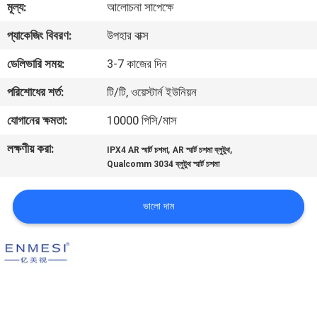
মূল্য:
আলোচনা সাপেক্ষে
নিয়ন্ত্রণ
প্যাকেজিং বিবরণ:
উপহার বাক্স
খবর
ডেলিভারি সময়:
3-7 কাজের দিন
পরিশোধের শর্ত:
টি/টি, ওয়েস্টার্ন ইউনিয়ন
মামলা
যোগানের ক্ষমতা:
10000 পিসি/মাস
লক্ষণীয় করা:
,
,
উদ্ধৃতির
IPX4 AR স্মার্ট চশমা
AR স্মার্ট চশমা ব্লুটুথ
Qualcomm 3034 ব্লুটুথ স্মার্ট চশমা
জন্য
আবেদন
ভালো দাম
SHOPPING
ONLINE