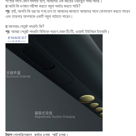
পণ্যের সাথে কোন সমস্যা হলে, আমাদের এক বছরের ওয়ারেন্টি সময় আছে।
চ:
আমি কি গুণমান পরীক্ষা করতে নমুনা অর্ডার করতে পারি?
প্র
: হ্যাঁ, আপনি কি ধরণের পণ্য চান তা আমাদের জানাতে আমাদের সাথে যোগাযোগ করতে পারেন
এবং তারপরে আপনাকে একটি নমুনা পাঠাতে পারেন।
চ:
আপনার পেমেন্ট পদ্ধতি কি?
প্র
: আমরা পেমেন্ট পদ্ধতি বিভিন্ন গ্রহণ.যেমন টি/টি, ওয়েস্ট ইউনিয়ন ইত্যাদি।
ট্যাগ:
পোলারিস্কোপ, ব্লুটুথ চশমা, স্মার্ট চশমা।