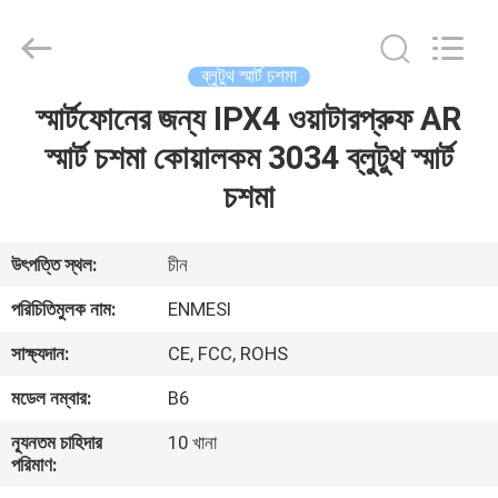
Anpo
Intelligence
Technology
Co.,
Ltd..
ব্লুটুথ স্মার্ট চশমা
All
Rights
স্মার্টফোনের জন্য IPX4 ওয়াটারপ্রুফ AR
বাড়ি
Reserved.
স্মার্ট চশমা কোয়ালকম 3034 ব্লুটুথ স্মার্ট
পণ্য
চশমা
আমাদের
উৎপত্তি স্থল:
চীন
সম্পর্কে
পরিচিতিমুলক নাম:
ENMESI
সাক্ষ্যদান:
CE, FCC, ROHS
কারখানা
মডেল নম্বার:
B6
ভ্রমণ
ন্যূনতম চাহিদার
10 খানা
পরিমাণ:
মান