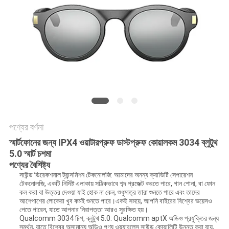
সাইটম্যাপ
গোপনীয়তা
নীতি
পণ্যের বর্ণনা
স্মার্টফোনের জন্য IPX4 ওয়াটারপ্রুফ ডাস্টপ্রুফ কোয়ালকম 3034 ব্লুটুথ
5.0 স্মার্ট চশমা
পণ্যের বৈশিষ্ট্য
সাউন্ড ডিরেকশনাল ট্রান্সমিশন টেকনোলজি: আমাদের অনন্য ক্যাভিটি সেপারেশন
টেকনোলজি, একটি নির্দিষ্ট এলাকায় সঠিকভাবে শব্দ প্রজেক্ট করতে পারে, গান শোনা, বা ফোন
কল করা বা উত্তর দেওয়া যাই হোক না কেন, শুধুমাত্র তারা শুনতে পারে এবং তাদের
আশেপাশের লোকেরা খুব কমই শুনতে পারে।একই সময়ে, আপনি বাইরের বিশ্বের ভয়েসও
পেতে পারেন, যাতে আপনার নিরাপত্তা আরও সুরক্ষিত হয়।
Qualcomm 3034 চিপ, ব্লুটুথ 5.0: Qualcomm aptX অডিও প্রযুক্তির জন্য
সমর্থন, যাতে বিশ্বের অসামান্য অডিও পণ্য ওয়্যারলেস সাউন্ড কোয়ালিটি উন্নত করা যায়,