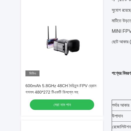
সুযোগ রয়েছ
মাটিতে উড়ত
MINI FPV গ
ছোট আকার (
পণ্যের বিবরণ
ভিডিও
600mAh 5.8GHz 48CH বৈচিত্র্য FPV ড্রোন
গগলস 480*272 টিএফটি ডিসপ্লে সহ
সেরা দাম পান
পর্দার আকার
উপাদান
রেজোলিউশন