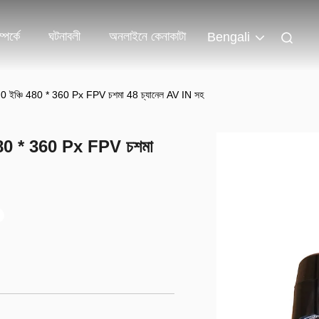
পর্কে
ঘটনাবলী
অনলাইনে কেনাকাটা
Bengali
রোন 2.0 ইঞ্চি 480 * 360 Px FPV চশমা 48 চ্যানেল AV IN সহ
্চি 480 * 360 Px FPV চশমা