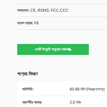
সাক্ষ্যদান:
CE, ROHS, FCC,CCC
মডেল নম্বার:
F6
একটি উদ্ধৃতি অনুরোধ করুন
পণ্যের বিবরণ
আইপিডি:
60-68 মিমি (নিয়ন্ত্রণযোগ্য)
প্রদর্শনীর আকার:
2.0 ইঞ্চি