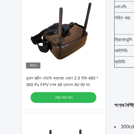
এফওভি
শক্তি খরচ
ফ্রিকোয়েন্সি
আইপিডি
ব্যাটারি
ভিডিও
ডুয়াল স্ক্রীন এইচডি ক্যামেরা ড্রোন 2.0 ইঞ্চি 480 *
360 Px FPV চশমা 48 চ্যানেল AV IN সহ
সেরা দাম পান
পণ্যের বৈশিষ্ট
300cd/