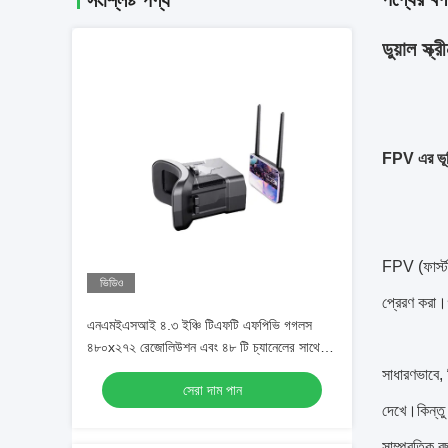
সংশ্লিষ্ট পণ্য
ডুয়াল স
FPV এর ভূ
FPV (ফার্স্
ভিডিও
প্রেরণ করা।
এনএমইএসআই ৪.৩ ইঞ্চি টিএফটি এফপিভি গগলস
৪৮০x২৭২ রেজোলিউশন এবং ৪৮ টি চ্যানেলের সাথে
নিমগ্ন ড্রোন ফ্লাইংয়ের জন্য
সাধারণভাবে, 
সেরা দাম পান
দেখে।কিন্তু
সাম্প্রতিক ব