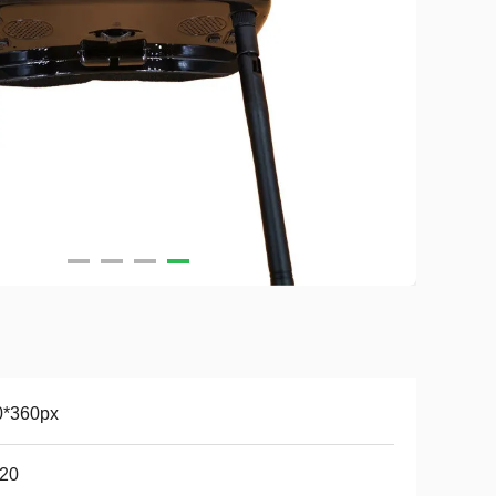
0*360px
120