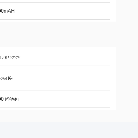
00mAH
না সাপেক্ষে
াজের দিন
0 পিসি/মাস