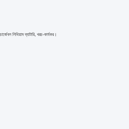
চার্জেবল লিথিয়াম ব্যাটারি, খরচ-কার্যকর।