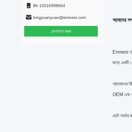
86-15016998664
longyuanyuan@enmesi.com
আমাদের সম্প
যোগাযোগ করুন
Enmesi হল 5
জন্য একটি প
গ্রাহকদের বি
OEM এবং O
ছোট অর্ডার জ