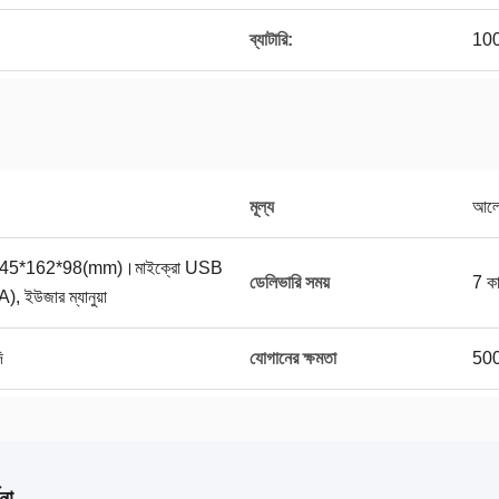
ব্যাটারি:
10
মূল্য
আলোচ
pcs:145*162*98(mm)।মাইক্রো USB
ডেলিভারি সময়
7 ক
), ইউজার ম্যানুয়া
ি
যোগানের ক্ষমতা
500
না