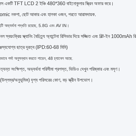
স একটি TFT LCD 2 ইঞ্চি 480*360 বাইনোকুলার স্ক্রিন অফার করে।
mic নকশা, ছোট আকার এবং হালকা ওজন, পরতে আরামদায়ক.
টি অভ্যর্থনা পদ্ধতি রয়েছে, 5.8G এবং AV IN।
েল স্বয়ংক্রিয় স্ক্যানিং বৈচিত্র্য অ্যান্টেনা রিসিভার দিয়ে সজ্জিত এবং বিল্ট-ইন 1000mAh রি
জস্যযোগ্য ছাত্র দূরত্ব (IPD:
60-68 মিমি)
িয়ভাবে পর্দা অনুসন্ধান করতে পারেন, 48 চ্যানেল আছে.
ত্যন্ত সংক্ষিপ্ত, অভ্যর্থনা পরিসীমা প্রশস্ত, ভিডিও দেখুন পরিষ্কার এবং মসৃণ।
উল্লম্ব/অনুভূমিক) দৃশ্য পরিসরের কোণ, বড় স্ক্রীন উপভোগ।