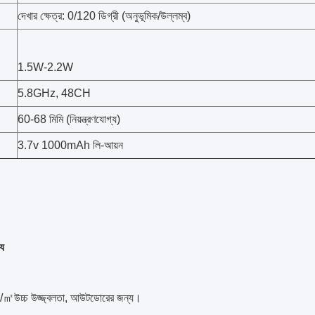
দেখার ক্ষেত্র: 0/120 ডিগ্রী (অনুভূমিক/উল্লম্ব)
1.5W-2.2W
5.8GHz, 48CH
60-68 মিমি (নিয়ন্ত্রণযোগ্য)
3.7v 1000mAh লি-আয়ন
্য
㎡উচ্চ উজ্জ্বলতা, আউটডোরের জন্য।