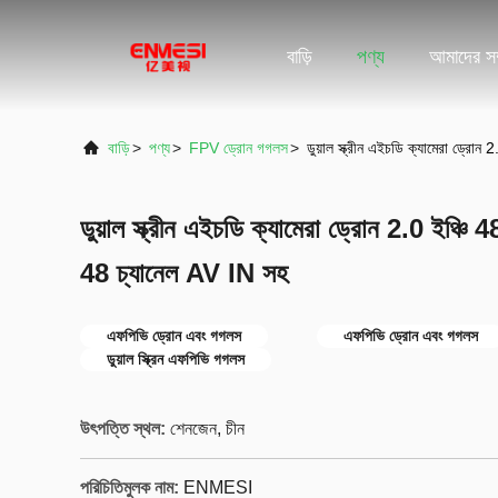
বাড়ি
পণ্য
আমাদের সম্
বাড়ি
>
পণ্য
>
FPV ড্রোন গগলস
>
ডুয়াল স্ক্রীন এইচডি ক্যামেরা ড্
ডুয়াল স্ক্রীন এইচডি ক্যামেরা ড্রোন 2.0 ইঞ
48 চ্যানেল AV IN সহ
এফপিভি ড্রোন এবং গগলস
এফপিভি ড্রোন এবং গগলস
ডুয়াল স্ক্রিন এফপিভি গগলস
উৎপত্তি স্থল:
শেনজেন, চীন
পরিচিতিমুলক নাম:
ENMESI