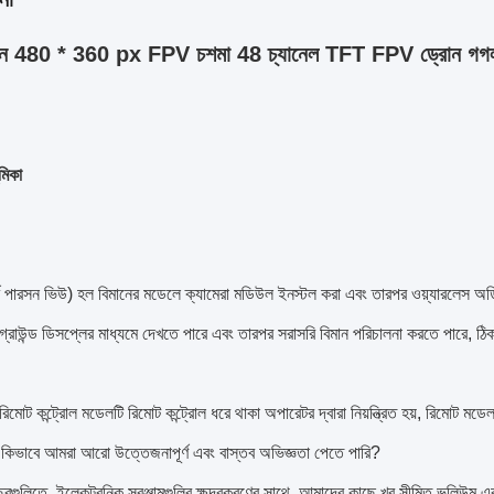
্ক্রীন 480 * 360 px FPV চশমা 48 চ্যানেল TFT FPV ড্রোন 
মিকা
ট পারসন ভিউ) হল বিমানের মডেলে ক্যামেরা মডিউল ইনস্টল করা এবং তারপর ওয়্যারলেস অডিও-
গ্রাউন্ড ডিসপ্লের মাধ্যমে দেখতে পারে এবং তারপর সরাসরি বিমান পরিচালনা করতে পারে, ঠ
রিমোট কন্ট্রোল মডেলটি রিমোট কন্ট্রোল ধরে থাকা অপারেটর দ্বারা নিয়ন্ত্রিত হয়, রিমোট মডেল
 কিভাবে আমরা আরো উত্তেজনাপূর্ণ এবং বাস্তব অভিজ্ঞতা পেতে পারি?
ছরগুলিতে, ইলেকট্রনিক সরঞ্জামগুলির ক্ষুদ্রকরণের সাথে, আমাদের কাছে খুব সীমিত ভলিউম এ