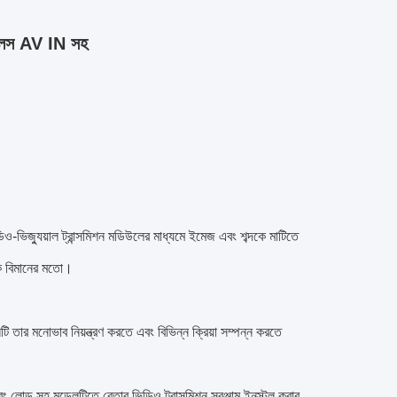
গগলস AV IN সহ
ভিজ্যুয়াল ট্রান্সমিশন মডিউলের মাধ্যমে ইমেজ এবং শব্দকে মাটিতে
িক বিমানের মতো।
টি তার মনোভাব নিয়ন্ত্রণ করতে এবং বিভিন্ন ক্রিয়া সম্পন্ন করতে
বং লোড সহ মডেলটিতে বেতার ভিডিও ট্রান্সমিশন সরঞ্জাম ইনস্টল করার