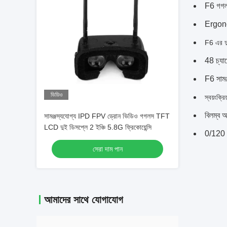
F6 গগল
Ergono
F6 এর দু
48 চ্যান
F6 সামঞ্
ভিডিও
স্বয়ংক্র
বিলম্ব অ
সামঞ্জস্যযোগ্য IPD FPV ড্রোন ভিডিও গগলস TFT
LCD দুই ডিসপ্লে 2 ইঞ্চি 5.8G ফ্রিকোয়েন্সি
0/120 (
সেরা দাম পান
আমাদের সাথে যোগাযোগ